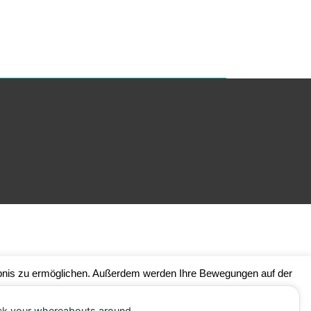
ebnis zu ermöglichen. Außerdem werden Ihre Bewegungen auf der
 einen Klick auf die Schaltfläche "Ablehnen" widersprechen (opt-
ng speichert.
ack your whereabouts around