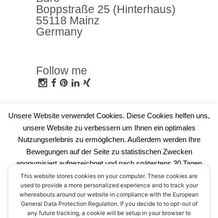
Boppstraße 25 (Hinterhaus)
55118 Mainz
Germany
Follow me
Unsere Website verwendet Cookies. Diese Cookies helfen uns,
unsere Website zu verbessern um Ihnen ein optimales
Nutzungserlebnis zu ermöglichen. Außerdem werden Ihre
Bewegungen auf der Seite zu statistischen Zwecken
anonymisiert aufgezeichnet und nach spätestens 30 Tagen
automatisch gelöscht. Sie können dem durch einen Klick auf die
This website stores cookies on your computer. These cookies are
used to provide a more personalized experience and to track your
Schaltfläche "Ablehnen" widersprechen (opt-out). Dafür wird ein
whereabouts around our website in compliance with the European
Cookie in Ihrem Browser eingerichtet, dass diese Entscheidung
General Data Protection Regulation. If you decide to to opt-out of
speichert.
any future tracking, a cookie will be setup in your browser to